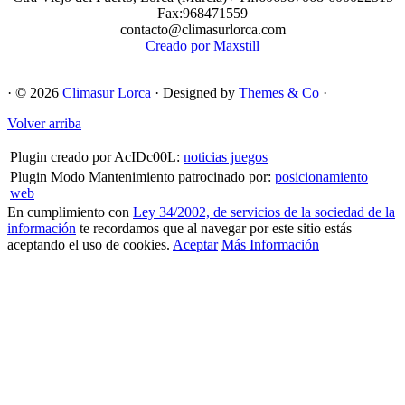
Fax:968471559
contacto@climasurlorca.com
Creado por Maxstill
· © 2026
Climasur Lorca
· Designed by
Themes & Co
·
Volver arriba
Plugin creado por AcIDc00L:
noticias juegos
Plugin Modo Mantenimiento patrocinado por:
posicionamiento
web
En cumplimiento con
Ley 34/2002, de servicios de la sociedad de la
información
te recordamos que al navegar por este sitio estás
aceptando el uso de cookies.
Aceptar
Más Información