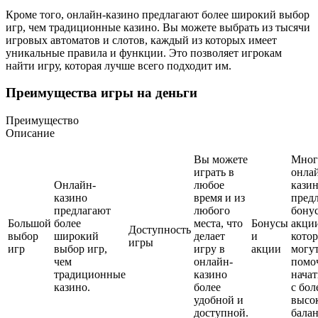
Кроме того, онлайн-казино предлагают более широкий выбор
игр, чем традиционные казино. Вы можете выбрать из тысячи
игровых автоматов и слотов, каждый из которых имеет
уникальные правила и функции. Это позволяет игрокам
найти игру, которая лучше всего подходит им.
Преимущества игры на деньги
Преимущество
Описание
Вы можете
Мног
играть в
онла
Онлайн-
любое
кази
казино
время и из
пред
предлагают
любого
бону
Большой
более
места, что
Бонусы
акци
Доступность
выбор
широкий
делает
и
кото
игры
игр
выбор игр,
игру в
акции
могу
чем
онлайн-
помо
традиционные
казино
начат
казино.
более
с бол
удобной и
высо
доступной.
балан