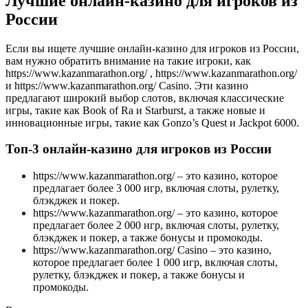
Лучшие онлайн-казино для игроков из
России
Если вы ищете лучшие онлайн-казино для игроков из России,
вам нужно обратить внимание на такие игроки, как
https://www.kazanmarathon.org/ , https://www.kazanmarathon.org/
и https://www.kazanmarathon.org/ Casino. Эти казино
предлагают широкий выбор слотов, включая классические
игры, такие как Book of Ra и Starburst, а также новые и
инновационные игры, такие как Gonzo’s Quest и Jackpot 6000.
Топ-3 онлайн-казино для игроков из России
https://www.kazanmarathon.org/ – это казино, которое
предлагает более 3 000 игр, включая слоты, рулетку,
блэкджек и покер.
https://www.kazanmarathon.org/ – это казино, которое
предлагает более 2 000 игр, включая слоты, рулетку,
блэкджек и покер, а также бонусы и промокоды.
https://www.kazanmarathon.org/ Casino – это казино,
которое предлагает более 1 000 игр, включая слоты,
рулетку, блэкджек и покер, а также бонусы и
промокоды.