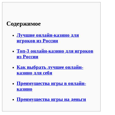
Содержимое
Лучшие онлайн-казино для
игроков из России
Топ-3 онлайн-казино для игроков
из России
Как выбрать лучшее онлайн-
казино для себя
Преимущества игры в онлайн-
казино
Преимущества игры на деньги