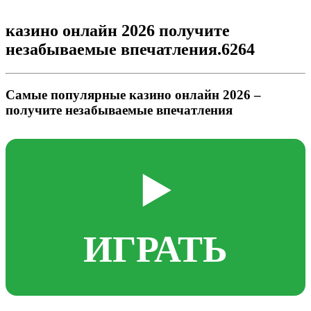
казино онлайн 2026 получите
незабываемые впечатления.6264
Самые популярные казино онлайн 2026 –
получите незабываемые впечатления
▶️
ИГРАТЬ