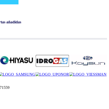
rtas añadidas
471559