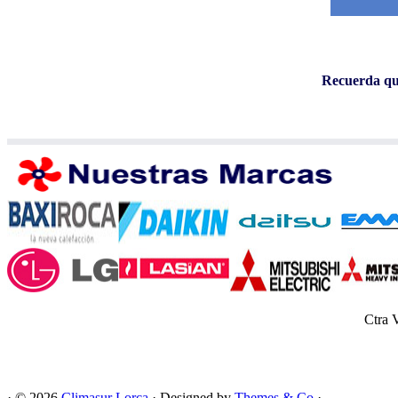
Recuerda que
Ctra 
· © 2026
Climasur Lorca
· Designed by
Themes & Co
·