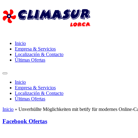
Inicio
Empresa & Servicios
Localización & Contacto
Últimas Ofertas
Inicio
Empresa & Servicios
Localización & Contacto
Últimas Ofertas
Inicio
»
Unverhüllte Möglichkeiten mit betify für modernes Online-C
Facebook Ofertas