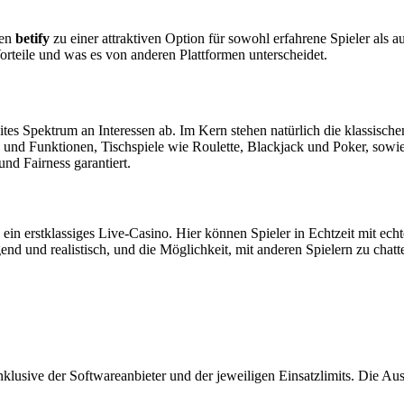
hen
betify
zu einer attraktiven Option für sowohl erfahrene Spieler als a
orteile und was es von anderen Plattformen unterscheidet.
eites Spektrum an Interessen ab. Im Kern stehen natürlich die klassisch
und Funktionen, Tischspiele wie Roulette, Blackjack und Poker, sowi
und Fairness garantiert.
ein erstklassiges Live-Casino. Hier können Spieler in Echtzeit mit echt
nd und realistisch, und die Möglichkeit, mit anderen Spielern zu chatt
inklusive der Softwareanbieter und der jeweiligen Einsatzlimits. Die Au