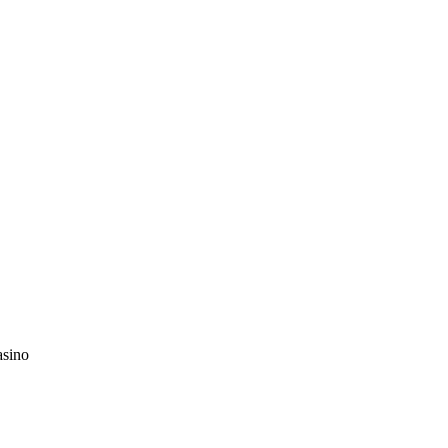
asino