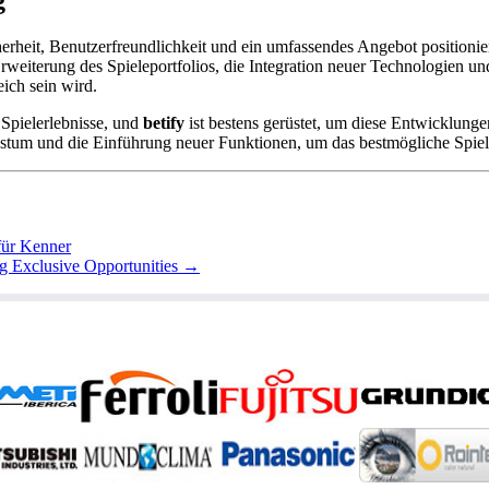
erheit, Benutzerfreundlichkeit und ein umfassendes Angebot positionie
rweiterung des Spieleportfolios, die Integration neuer Technologien 
ich sein wird.
 Spielerlebnisse, und
betify
ist bestens gerüstet, um diese Entwicklunge
hstum und die Einführung neuer Funktionen, um das bestmögliche Spiele
für Kenner
g Exclusive Opportunities
→