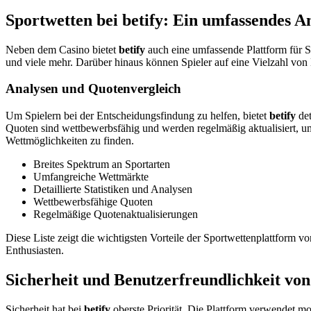
Sportwetten bei betify: Ein umfassendes A
Neben dem Casino bietet
betify
auch eine umfassende Plattform für Sp
und viele mehr. Darüber hinaus können Spieler auf eine Vielzahl von
Analysen und Quotenvergleich
Um Spielern bei der Entscheidungsfindung zu helfen, bietet
betify
det
Quoten sind wettbewerbsfähig und werden regelmäßig aktualisiert, um
Wettmöglichkeiten zu finden.
Breites Spektrum an Sportarten
Umfangreiche Wettmärkte
Detaillierte Statistiken und Analysen
Wettbewerbsfähige Quoten
Regelmäßige Quotenaktualisierungen
Diese Liste zeigt die wichtigsten Vorteile der Sportwettenplattform v
Enthusiasten.
Sicherheit und Benutzerfreundlichkeit von
Sicherheit hat bei
betify
oberste Priorität. Die Plattform verwendet m