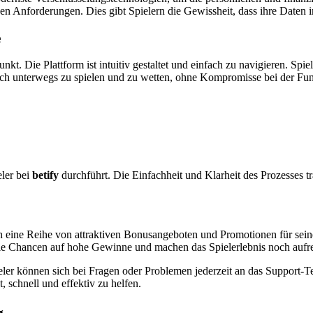
chen Anforderungen. Dies gibt Spielern die Gewissheit, dass ihre Daten 
e
punkt. Die Plattform ist intuitiv gestaltet und einfach zu navigieren. 
uch unterwegs zu spielen und zu wetten, ohne Kompromisse bei der Fun
eler bei
betify
durchführt. Die Einfachheit und Klarheit des Prozesses t
 eine Reihe von attraktiven Bonusangeboten und Promotionen für sei
ie Chancen auf hohe Gewinne und machen das Spielerlebnis noch aufr
pieler können sich bei Fragen oder Problemen jederzeit an das Support
, schnell und effektiv zu helfen.
g