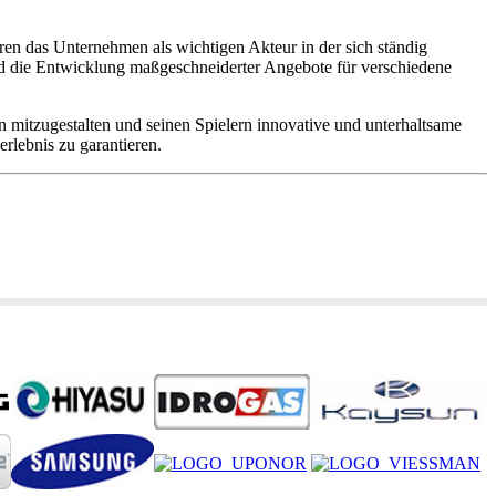
ren das Unternehmen als wichtigen Akteur in der sich ständig
und die Entwicklung maßgeschneiderter Angebote für verschiedene
n mitzugestalten und seinen Spielern innovative und unterhaltsame
rlebnis zu garantieren.