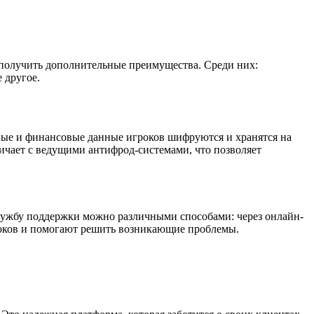
 получить дополнительные преимущества. Среди них:
 другое.
ные и финансовые данные игроков шифруются и хранятся на
ичает с ведущими антифрод-системами, что позволяет
службу поддержки можно различными способами: через онлайн-
роков и помогают решить возникающие проблемы.