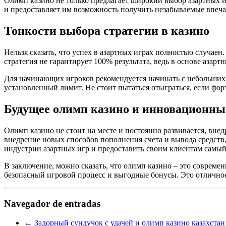
Олимп казино не только предлагает широкий выбор азартных иг
и предоставляет им возможность получить незабываемые впеча
Тонкости выбора стратегии в казино
Нельзя сказать, что успех в азартных играх полностью случае
стратегия не гарантирует 100% результата, ведь в основе аза
Для начинающих игроков рекомендуется начинать с небольших 
установленный лимит. Не стоит пытаться отыграться, если форт
Будущее олимп казино и инновационны
Олимп казино не стоит на месте и постоянно развивается, вне
внедрение новых способов пополнения счета и вывода средств
индустрии азартных игр и предоставить своим клиентам самы
В заключение, можно сказать, что олимп казино – это совреме
безопасный игровой процесс и выгодные бонусы. Это отличное
Navegador de entradas
←
Задорный сундучок с удачей и олимп казино казахстан