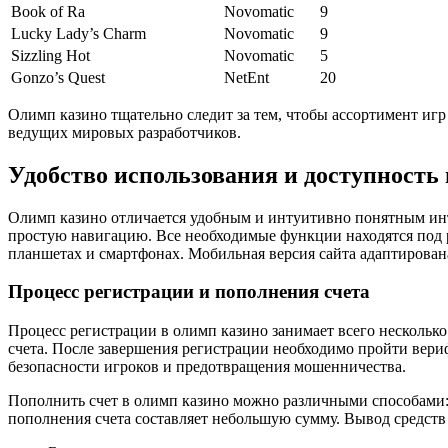
Book of Ra
Novomatic
9
Lucky Lady’s Charm
Novomatic
9
Sizzling Hot
Novomatic
5
Gonzo’s Quest
NetEnt
20
Олимп казино тщательно следит за тем, чтобы ассортимент иг
ведущих мировых разработчиков.
Удобство использования и доступност
Олимп казино отличается удобным и интуитивно понятным инт
простую навигацию. Все необходимые функции находятся под р
планшетах и смартфонах. Мобильная версия сайта адаптирован
Процесс регистрации и пополнения счета
Процесс регистрации в олимп казино занимает всего несколько
счета. После завершения регистрации необходимо пройти вери
безопасности игроков и предотвращения мошенничества.
Пополнить счет в олимп казино можно различными способами:
пополнения счета составляет небольшую сумму. Вывод средств